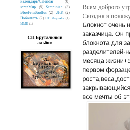
календарь/Calendar
(8)
Всем доброго утр
scrapМир
(5)
Scrapiniec
(3)
BlueFernStudios
(2)
UHK
(2)
Сегодня я покаж
Поболтать
(2)
DT Magnolia
(1)
Блокнот очень 
MME
(1)
заказчица. Он 
СП Брутальный
блокнота для з
альбом
разделителей-н
месяца жизни+ф
первом форзаце
роста,веса,дос
закрывающийся 
все мечты об эт