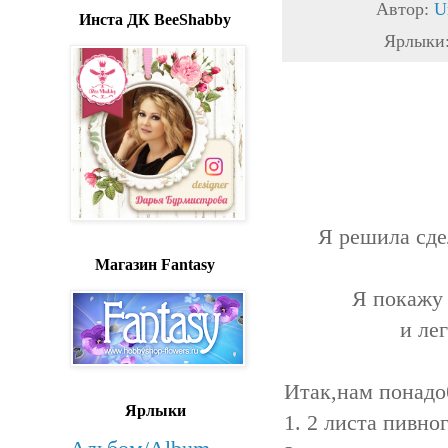
Автор:
U
Инста ДК BeeShabby
Ярлыки
Я решила сде
Магазин Fantasy
Я покажу 
и лег
Итак,нам понадо
Ярлыки
1. 2 листа пивно