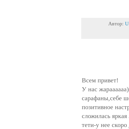
Автор:
U
Всем привет!
У нас жараааааа)
сарафаны,себе ш
позитивное настр
сложилась яркая
тети-у нее скор