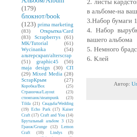
Альбом/Album
2. листы кардсто
(179)
в альбоме-на ва
блокнот/book
3.Набор бумаги 
(123)
prima marketing
4. Набор выруб
(83)
Открытка/Card
(83)
Scrapberrys
(61)
вашего альбома
МК/Tutorial
(61)
5. Немного брадс
Wycinanka
(54)
альтерскрап/alterscrap
6. Клей
(51)
graphic45
(50)
maja design
(30)
СП
(29)
Mixed Media
(28)
ScrapКрым
(27)
Автор:
U
Коробка/Box
(25)
Страничка/Layout
(23)
стимпанк/steampunk
(23)
Tilda
(21)
Свадьба/Wedding
(19)
Echo Park
(17)
Kaiser
Craft
(17)
Craft and You
(14)
Брутальный альбом 3
(12)
Гранж/Grunge
(12)
Lemon
Craft
(10)
Lindys
(8)